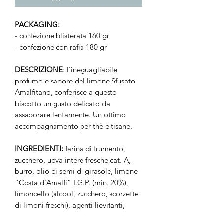
PACKAGING:
-
confezione blisterata 160 gr
- confezione con rafia 180 gr
DESCRIZIONE
: l’ineguagliabile
profumo e sapore del limone Sfusato
Amalfitano, conferisce a questo
biscotto un gusto delicato da
assaporare lentamente. Un ottimo
accompagnamento per thè e tisane.
INGREDIENTI:
farina di frumento,
zucchero, uova intere fresche cat. A,
burro, olio di semi di girasole, limone
“Costa d’Amalfi” I.G.P. (min. 20%),
limoncello (alcool, zucchero, scorzette
di limoni freschi), agenti lievitanti,
aromi naturali, bacche di vaniglia.