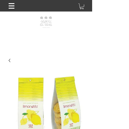
Sapori di casa Giuliano
Biscottificio artigianale