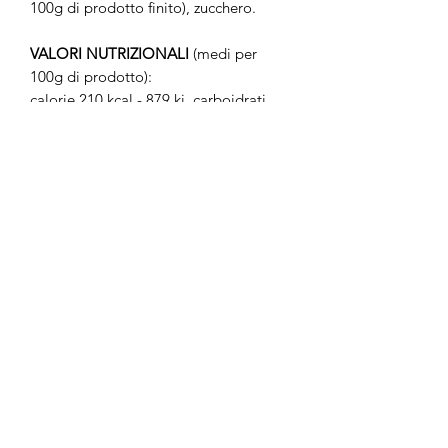
100g di prodotto finito), zucchero.
VALORI NUTRIZIONALI
(medi per
100g di prodotto):
calorie 210 kcal - 879 kj, carboidrati
69g (di cui zuccheri 69 g), grassi 0,5 g
(di cui saturi 0 g) , proteine 0,8 g, fibre
1,4g, sale 0 g.
DETTAGLIO INGREDIENTI
: materie
prime 100% italiane, senza conservanti,
senza coloranti , senza grassi
idrognenati.
ALLERGENI:
può contenere tracce di
glutine, frutta a guscio, uova e latte.