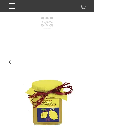
Sapori di casa Giuliano
Biscottificio artigianale